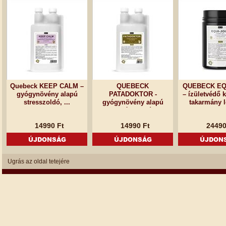
Quebeck KEEP CALM –
QUEBECK
QUEBECK EQ
gyógynövény alapú
PATADOKTOR -
– ízületvédő 
stresszoldó, ...
gyógynövény alapú
takarmány l
szarutámogató ...
14990 Ft
14990 Ft
24490
ÚJDONSÁG
ÚJDONSÁG
ÚJDON
Ugrás az oldal tetejére