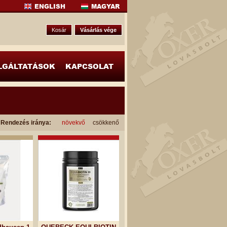
ENGLISH
MAGYAR
Kosár
Vásárlás vége
LGÁLTATÁSOK
KAPCSOLAT
Rendezés iránya:
növekvő
csökkenő