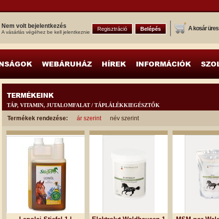
Nem volt bejelentkezés
A kosár üres
Regisztráció
Belépés
A vásárlás végéhez be kell jelentkeznie
NSÁGOK
WEBÁRUHÁZ
HÍREK
INFORMÁCIÓK
SZO
TERMÉKEINK
TÁP, VITAMIN, JUTALOMFALAT / TÁPLÁLÉKKIEGÉSZTŐK
Termékek rendezése:
ár szerint
név szerint