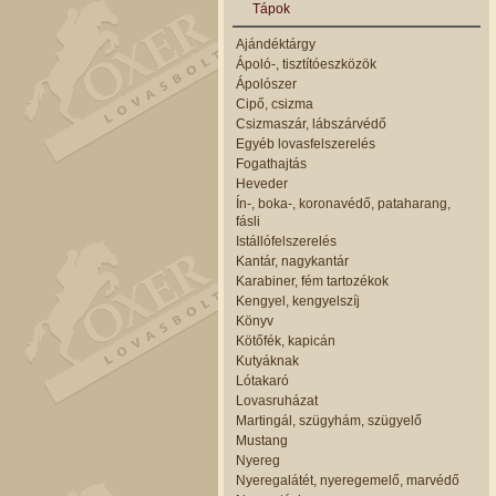
Tápok
Ajándéktárgy
Ápoló-, tisztítóeszközök
Ápolószer
Cipő, csizma
Csizmaszár, lábszárvédő
Egyéb lovasfelszerelés
Fogathajtás
Heveder
Ín-, boka-, koronavédő, pataharang,
fásli
Istállófelszerelés
Kantár, nagykantár
Karabiner, fém tartozékok
Kengyel, kengyelszíj
Könyv
Kötőfék, kapicán
Kutyáknak
Lótakaró
Lovasruházat
Martingál, szügyhám, szügyelő
Mustang
Nyereg
Nyeregalátét, nyeregemelő, marvédő