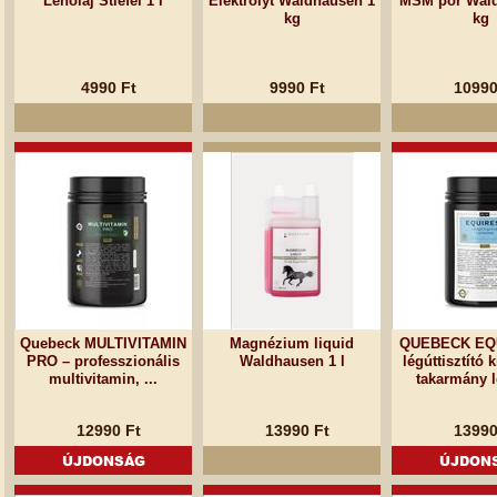
Lenolaj Stiefel 1 l
Elektrolyt Waldhausen 1
MSM por Wald
kg
kg
4990 Ft
9990 Ft
10990
Quebeck MULTIVITAMIN
Magnézium liquid
QUEBECK EQ
PRO – professzionális
Waldhausen 1 l
légúttisztító 
multivitamin, ...
takarmány l
12990 Ft
13990 Ft
13990
ÚJDONSÁG
ÚJDON