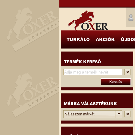
TURKÁLÓ
AKCIÓK
ÚJDO
TERMÉK KERESŐ
MÁRKA VÁLASZTÉKUNK
Válasszon márkát