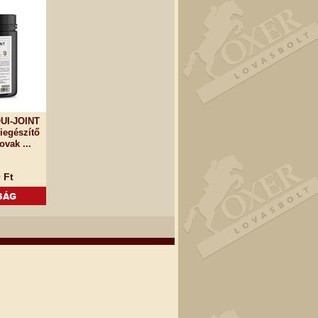
UI-JOINT
kiegészítő
ovak ...
 Ft
SÁG