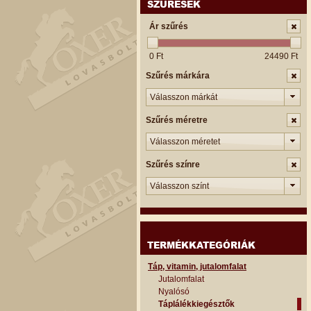
SZŰRÉSEK
Ár szűrés
0 Ft
24490 Ft
Szűrés márkára
Válasszon márkát
Szűrés méretre
Válasszon méretet
Szűrés színre
Válasszon színt
TERMÉKKATEGÓRIÁK
Táp, vitamin, jutalomfalat
Jutalomfalat
Nyalósó
Táplálékkiegésztők