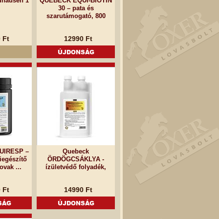
hausen 1
QUEBECK EQUI-BIOTIN
30 – pata és
szarutámogató, 800
gramm
 Ft
12990 Ft
ÚJDONSÁG
UIRESP –
Quebeck
kiegészítő
ÖRDÖGCSÁKLYA -
ovak ...
ízületvédő folyadék,
1000 ml
 Ft
14990 Ft
SÁG
ÚJDONSÁG