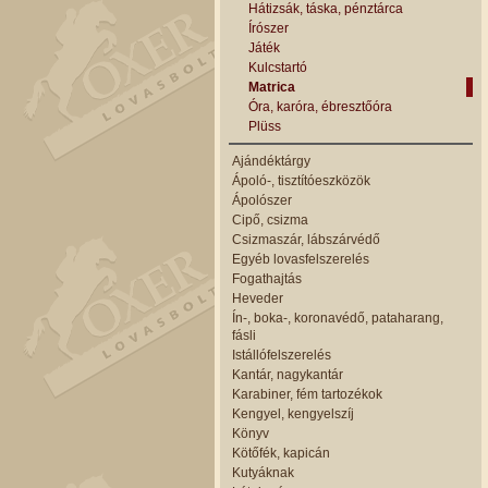
Hátizsák, táska, pénztárca
Írószer
Játék
Kulcstartó
Matrica
Óra, karóra, ébresztőóra
Plüss
Ajándéktárgy
Ápoló-, tisztítóeszközök
Ápolószer
Cipő, csizma
Csizmaszár, lábszárvédő
Egyéb lovasfelszerelés
Fogathajtás
Heveder
Ín-, boka-, koronavédő, pataharang,
fásli
Istállófelszerelés
Kantár, nagykantár
Karabiner, fém tartozékok
Kengyel, kengyelszíj
Könyv
Kötőfék, kapicán
Kutyáknak