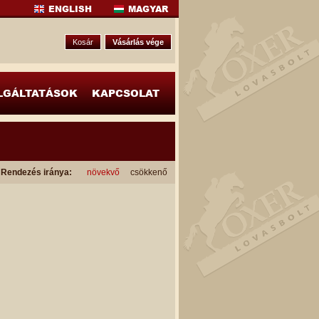
ENGLISH
MAGYAR
Kosár
Vásárlás vége
LGÁLTATÁSOK
KAPCSOLAT
Rendezés iránya:
növekvő
csökkenő