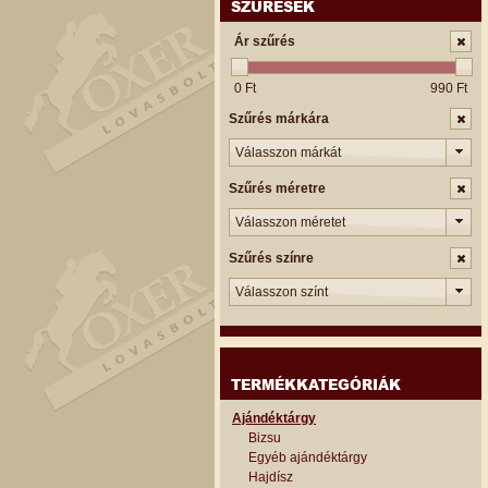
SZŰRÉSEK
Ár szűrés
0 Ft
990 Ft
Szűrés márkára
Válasszon márkát
Szűrés méretre
Válasszon méretet
Szűrés színre
Válasszon színt
TERMÉKKATEGÓRIÁK
Ajándéktárgy
Bizsu
Egyéb ajándéktárgy
Hajdísz