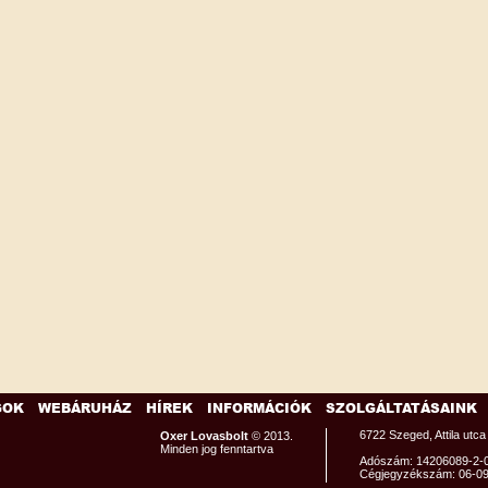
GOK
WEBÁRUHÁZ
HÍREK
INFORMÁCIÓK
SZOLGÁLTATÁSAINK
6722 Szeged, Attila utca
Oxer Lovasbolt
© 2013.
Minden jog fenntartva
Adószám: 14206089-2-
Cégjegyzékszám: 06-0