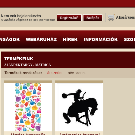
Nem volt bejelentkezés
A kosár üres
Regisztráció
Belépés
A vásárlás végéhez be kell jelentkeznie
NSÁGOK
WEBÁRUHÁZ
HÍREK
INFORMÁCIÓK
SZO
TERMÉKEINK
AJÁNDÉKTÁRGY / MATRICA
Termékek rendezése:
ár szerint
név szerint