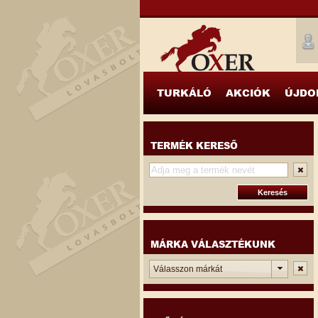
TURKÁLÓ
AKCIÓK
ÚJDO
TERMÉK KERESŐ
MÁRKA VÁLASZTÉKUNK
Válasszon márkát