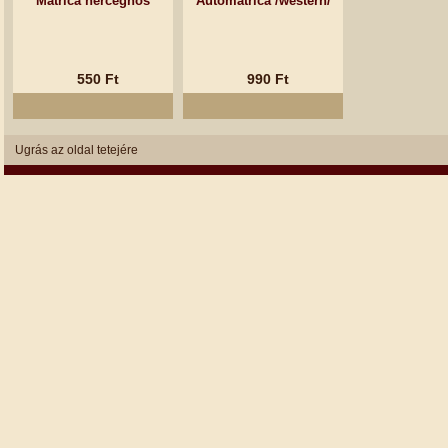
Matrica hercegnős
Autómatrica /western/
550 Ft
990 Ft
Ugrás az oldal tetejére