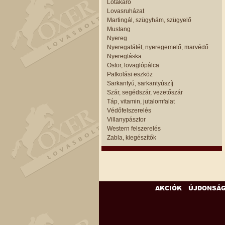
Lótakaró
Lovasruházat
Martingál, szügyhám, szügyelő
Mustang
Nyereg
Nyeregalátét, nyeregemelő, marvédő
Nyeregtáska
Ostor, lovaglópálca
Patkolási eszköz
Sarkantyú, sarkantyúszíj
Szár, segédszár, vezetőszár
Táp, vitamin, jutalomfalat
Védőfelszerelés
Villanypásztor
Western felszerelés
Zabla, kiegészítők
AKCIÓK
ÚJDONSÁ