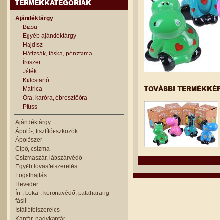
TERMÉKKATEGÓRIÁK
Ajándéktárgy
Bizsu
Egyéb ajándéktárgy
Hajdísz
Hátizsák, táska, pénztárca
Írószer
Játék
Kulcstartó
TOVÁBBI TERMÉKKÉ
Matrica
Óra, karóra, ébresztőóra
Plüss
Ajándéktárgy
Ápoló-, tisztítóeszközök
Ápolószer
Cipő, csizma
Csizmaszár, lábszárvédő
Egyéb lovasfelszerelés
Fogathajtás
Heveder
Ín-, boka-, koronavédő, pataharang,
fásli
Istállófelszerelés
Kantár, nagykantár