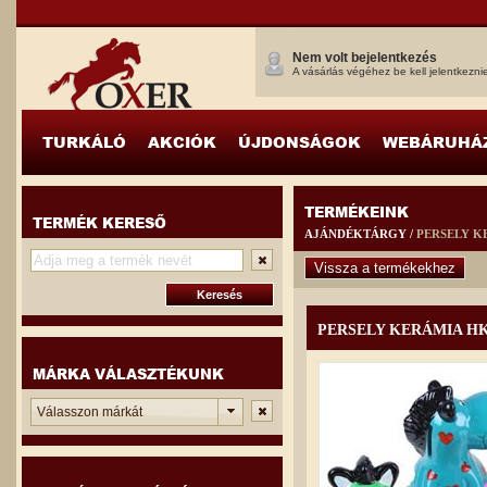
Nem volt bejelentkezés
A vásárlás végéhez be kell jelentkezni
TURKÁLÓ
AKCIÓK
ÚJDONSÁGOK
WEBÁRUHÁ
TERMÉKEINK
TERMÉK KERESŐ
AJÁNDÉKTÁRGY /
PERSELY K
Vissza a termékekhez
PERSELY KERÁMIA H
MÁRKA VÁLASZTÉKUNK
Válasszon márkát