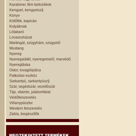
Karabiner, fém tartozékok
Kengyel, kengyelszíj
Könyv
Kötőfék, kapicán
Kutyáknak
Lótakaró
Lovasruházat
Martingál, szügyhám, szügyelő
Mustang
Nyereg
Nyeregalátét, nyeregemelő, marvédő
Nyeregtáska
Ostor, lovaglópálca
Patkolási eszköz
Sarkantyú, sarkantyúszíj
Szár, segédszár, vezetőszár
Táp, vitamin, jutalomfalat
Védőfelszerelés
Villanypásztor
Western felszerelés
Zabla, kiegészítők
MEGTEKINTETT TERMÉKEK